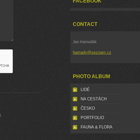
FACEBOOK
CONTACT
Jan Hamaďák
hamady@seznam.cz
PHOTO ALBUM
LIDÉ
NA CESTÁCH
ČESKO
.
PORTFOLIO
FAUNA & FLORA