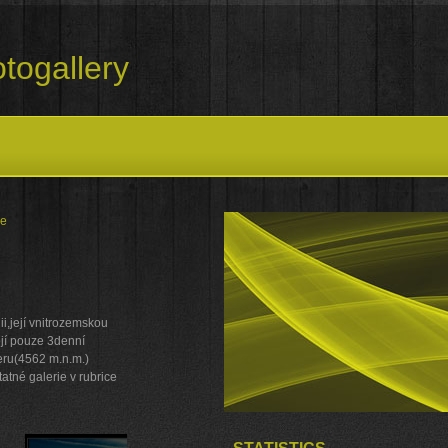
togallery
ie
ii,její vnitrozemskou
ojí pouze 3denní
Meru(4562 m.n.m.)
atné galerie v rubrice