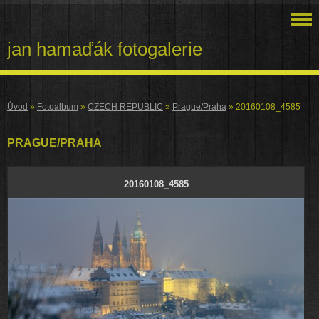
jan hamaďák fotogalerie
Úvod
»
Fotoalbum
»
CZECH REPUBLIC
»
Prague/Praha
»
20160108_4585
PRAGUE/PRAHA
20160108_4585