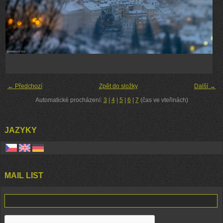
← Předchozí
Zpět do složky
Další →
Automatické procházení:
3
|
4
|
5
|
6
|
7
(čas ve vteřinách)
JAZYKY
MAIL LIST