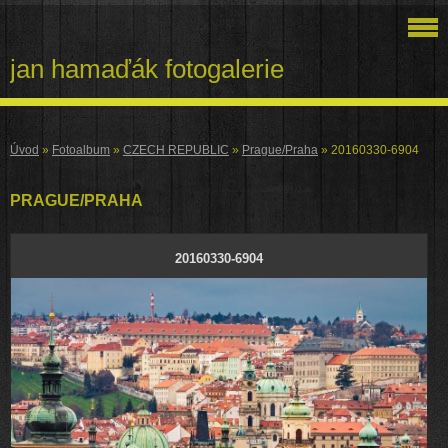
jan hamaďák fotogalerie
Úvod
»
Fotoalbum
»
CZECH REPUBLIC
»
Prague/Praha
»
20160330-6904
PRAGUE/PRAHA
20160330-6904