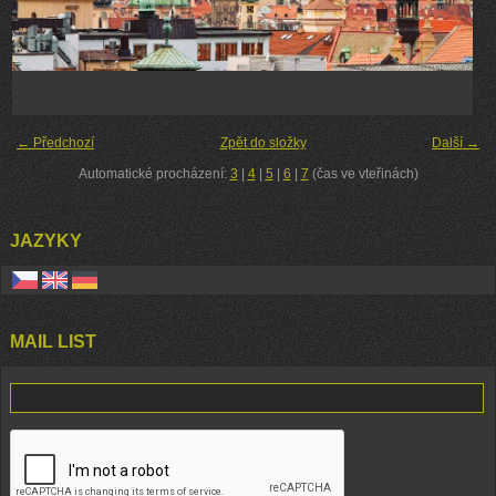
← Předchozí
Zpět do složky
Další →
Automatické procházení:
3
|
4
|
5
|
6
|
7
(čas ve vteřinách)
JAZYKY
MAIL LIST