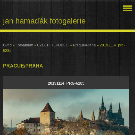
jan hamaďák fotogalerie
Úvod
»
Fotoalbum
»
CZECH REPUBLIC
»
Prague/Praha
»
20191114_prg-
6285
PRAGUE/PRAHA
20191114_PRG-6285