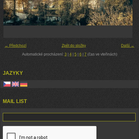
← Předchozí
Zpět do složky
Další →
Automatické procházení:
3
|
4
|
5
|
6
|
7
(čas ve vteřinách)
JAZYKY
MAIL LIST