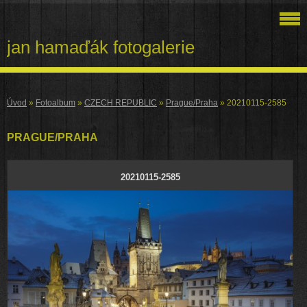
jan hamaďák fotogalerie
Úvod
»
Fotoalbum
»
CZECH REPUBLIC
»
Prague/Praha
»
20210115-2585
PRAGUE/PRAHA
20210115-2585