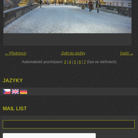
← Předchozí
Zpět do složky
Další →
Automatické procházení:
3
|
4
|
5
|
6
|
7
(čas ve vteřinách)
JAZYKY
MAIL LIST