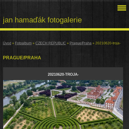
jan hamaďák fotogalerie
Úvod
»
Fotoalbum
»
CZECH REPUBLIC
»
Prague/Praha
»
20210620-troja-
PRAGUE/PRAHA
20210620-TROJA-