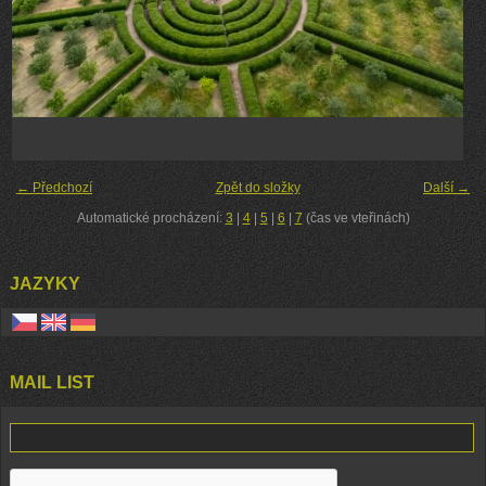
← Předchozí
Zpět do složky
Další →
Automatické procházení:
3
|
4
|
5
|
6
|
7
(čas ve vteřinách)
JAZYKY
MAIL LIST