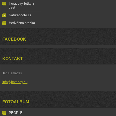
Horácovy fotky z
cest
Naturephoto.cz
Hedvábná stezka
FACEBOOK
KONTAKT
Jan Hamaďák
info@hamady.eu
FOTOALBUM
PEOPLE