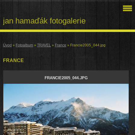
jan hamaďák fotogalerie
Úvod
»
Fotoalbum
»
TRAVEL
»
France
»
Francie2005_044.jpg
FRANCE
FRANCIE2005_044.JPG