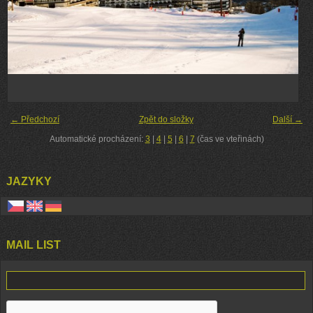
← Předchozí
Zpět do složky
Další →
Automatické procházení:
3
|
4
|
5
|
6
|
7
(čas ve vteřinách)
JAZYKY
MAIL LIST