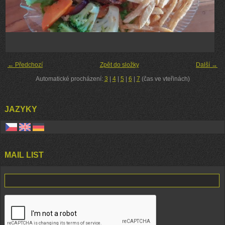
← Předchozí
Zpět do složky
Další →
Automatické procházení:
3
|
4
|
5
|
6
|
7
(čas ve vteřinách)
JAZYKY
MAIL LIST