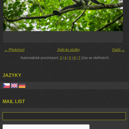
← Předchozí
Zpět do složky
Další →
Automatické procházení:
3
|
4
|
5
|
6
|
7
(čas ve vteřinách)
JAZYKY
MAIL LIST