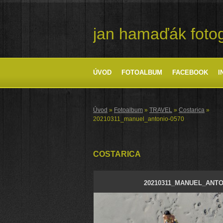
jan hamaďák fotog
ÚVOD
FOTOALBUM
FACEBOOK
I
Úvod
»
Fotoalbum
»
TRAVEL
»
Costarica
»
20210311_manuel_antonio-0570
COSTARICA
20210311_MANUEL_ANTO