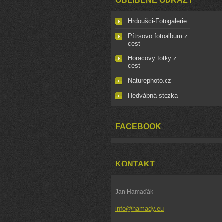
OBLÍBENÉ ODKAZY
Hrdoušci-Fotogalerie
Pítrsovo fotoalbum z
cest
Horácovy fotky z
cest
Naturephoto.cz
Hedvábná stezka
FACEBOOK
KONTAKT
Jan Hamaďák
info@hamady.eu