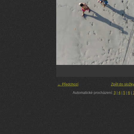
← Předchozí
Zpět do složk
Automatické procházení:
3
|
4
|
5
|
6
|