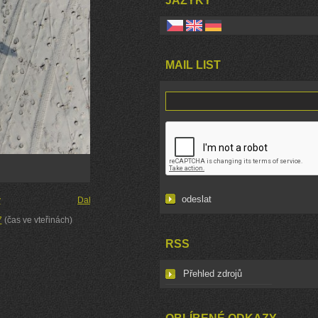
JAZYKY
MAIL LIST
y
Další →
7
(čas ve vteřinách)
RSS
Přehled zdrojů