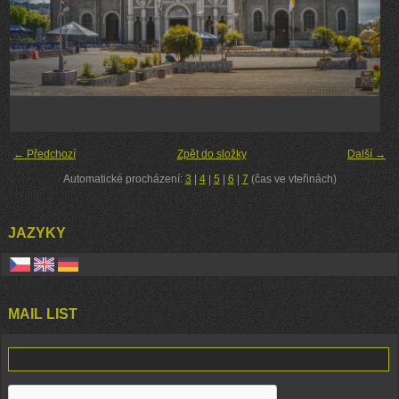
← Předchozí
Zpět do složky
Další →
Automatické procházení:
3
|
4
|
5
|
6
|
7
(čas ve vteřinách)
JAZYKY
MAIL LIST