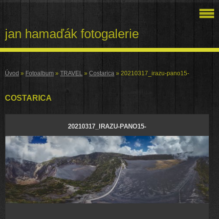
jan hamaďák fotogalerie
Úvod
»
Fotoalbum
»
TRAVEL
»
Costarica
»
20210317_irazu-pano15-
COSTARICA
20210317_IRAZU-PANO15-