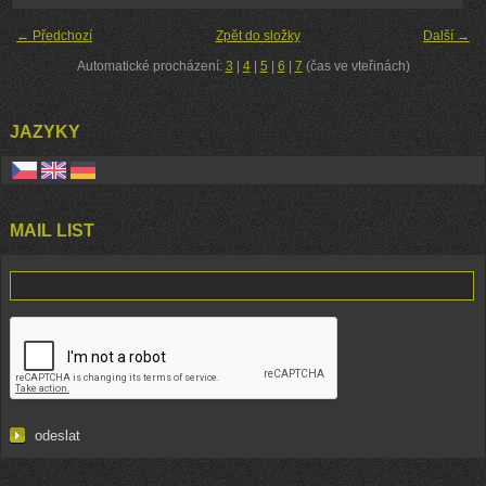
← Předchozí
Zpět do složky
Další →
Automatické procházení:
3
|
4
|
5
|
6
|
7
(čas ve vteřinách)
JAZYKY
MAIL LIST