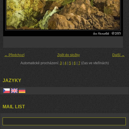
← Předchozí
Zpět do složky
Další →
Automatické procházení:
3
|
4
|
5
|
6
|
7
(čas ve vteřinách)
JAZYKY
MAIL LIST