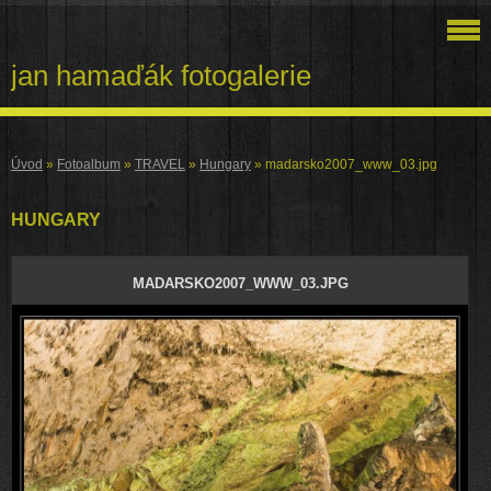
jan hamaďák fotogalerie
Úvod
»
Fotoalbum
»
TRAVEL
»
Hungary
»
madarsko2007_www_03.jpg
HUNGARY
MADARSKO2007_WWW_03.JPG