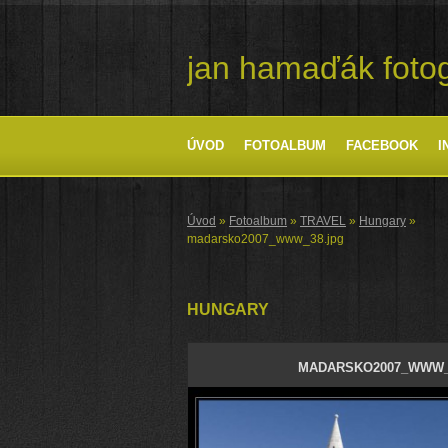
jan hamaďák fotog
ÚVOD
FOTOALBUM
FACEBOOK
I
Úvod
»
Fotoalbum
»
TRAVEL
»
Hungary
»
madarsko2007_www_38.jpg
HUNGARY
MADARSKO2007_WWW_