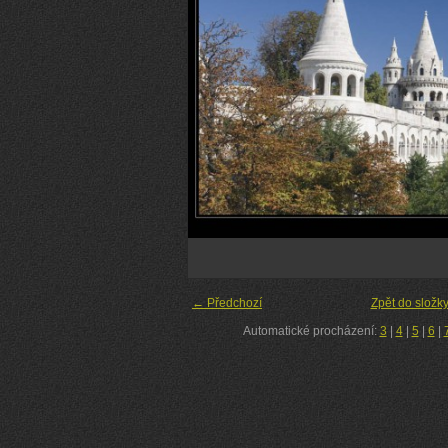
← Předchozí
Zpět do složk
Automatické procházení:
3
|
4
|
5
|
6
|