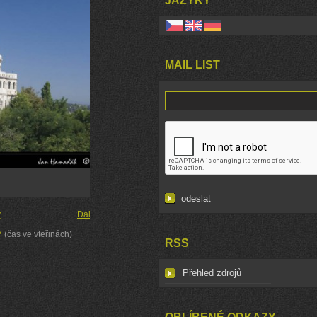
JAZYKY
MAIL LIST
y
Další →
7
(čas ve vteřinách)
RSS
Přehled zdrojů