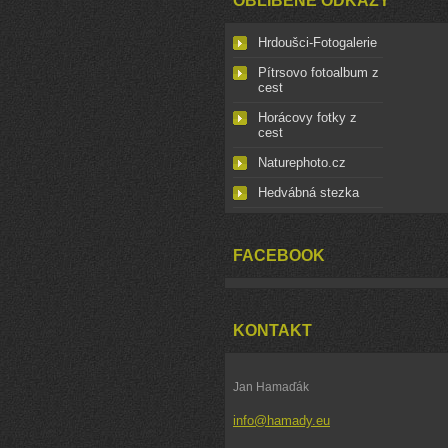
OBLÍBENÉ ODKAZY
Hrdoušci-Fotogalerie
Pítrsovo fotoalbum z
cest
Horácovy fotky z
cest
Naturephoto.cz
Hedvábná stezka
FACEBOOK
KONTAKT
Jan Hamaďák
info@hamady.eu