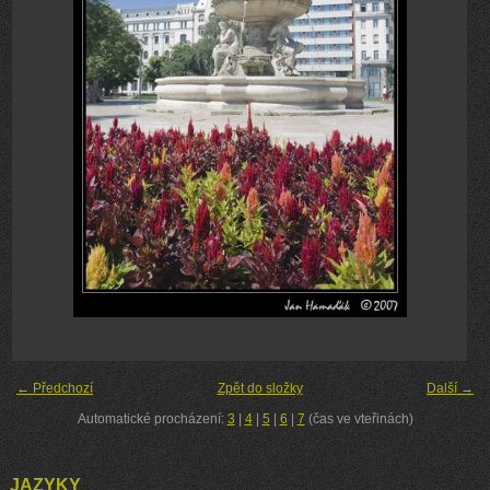
← Předchozí
Zpět do složky
Další →
Automatické procházení:
3
|
4
|
5
|
6
|
7
(čas ve vteřinách)
JAZYKY