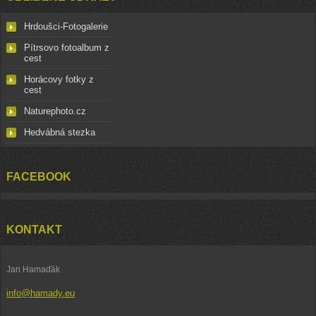
Hrdoušci-Fotogalerie
Pítrsovo fotoalbum z
cest
Horácovy fotky z
cest
Naturephoto.cz
Hedvábná stezka
FACEBOOK
KONTAKT
Jan Hamaďák
info@hamady.eu