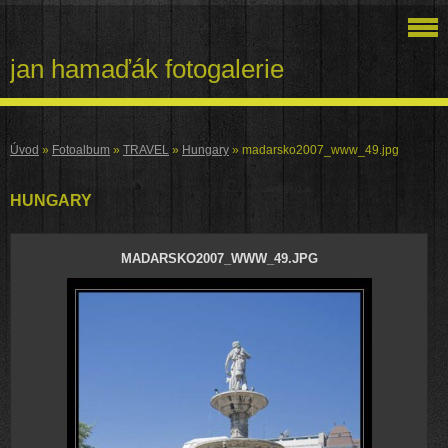
jan hamaďák fotogalerie
Úvod
»
Fotoalbum
»
TRAVEL
»
Hungary
»
madarsko2007_www_49.jpg
HUNGARY
MADARSKO2007_WWW_49.JPG