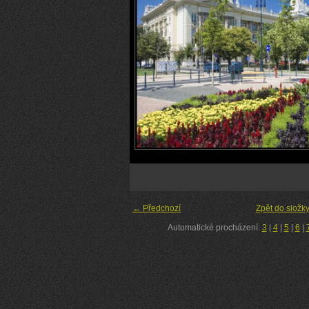
← Předchozí
Zpět do složk
Automatické procházení:
3
|
4
|
5
|
6
|