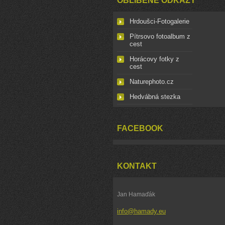
OBLÍBENÉ ODKAZY
Hrdoušci-Fotogalerie
Pítrsovo fotoalbum z
cest
Horácovy fotky z
cest
Naturephoto.cz
Hedvábná stezka
FACEBOOK
KONTAKT
Jan Hamaďák
info@hamady.eu