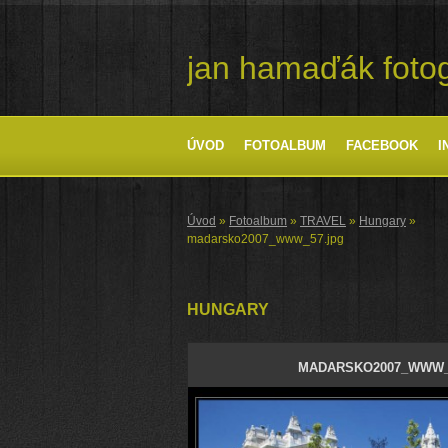
jan hamaďák fotog
ÚVOD
FOTOALBUM
FACEBOOK
I
Úvod
»
Fotoalbum
»
TRAVEL
»
Hungary
»
madarsko2007_www_57.jpg
HUNGARY
MADARSKO2007_WWW_