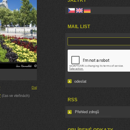
JAZYKY
MAIL LIST
y
Další →
7
(čas ve vteřinách)
RSS
Přehled zdrojů