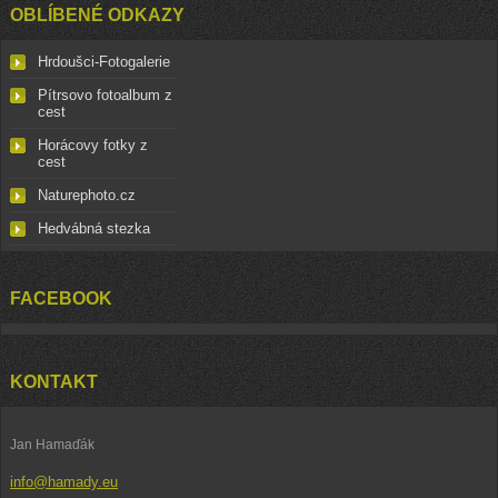
OBLÍBENÉ ODKAZY
Hrdoušci-Fotogalerie
Pítrsovo fotoalbum z
cest
Horácovy fotky z
cest
Naturephoto.cz
Hedvábná stezka
FACEBOOK
KONTAKT
Jan Hamaďák
info@hamady.eu