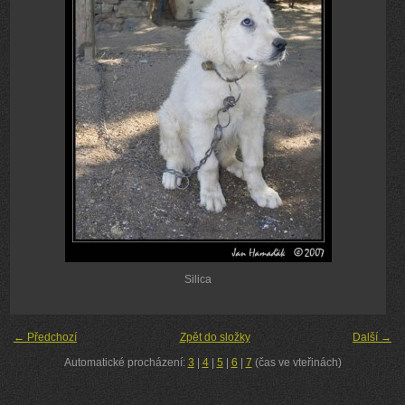
Silica
← Předchozí
Zpět do složky
Další →
Automatické procházení:
3
|
4
|
5
|
6
|
7
(čas ve vteřinách)