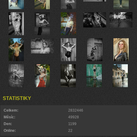
STATISTIKY
Celkem:
2832446
Měsíc:
49928
Den:
1199
Online:
22