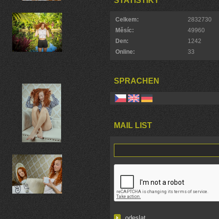
STATISTIKY
Celkem:
2832730
Měsíc:
49960
Den:
1242
Online:
33
SPRACHEN
MAIL LIST