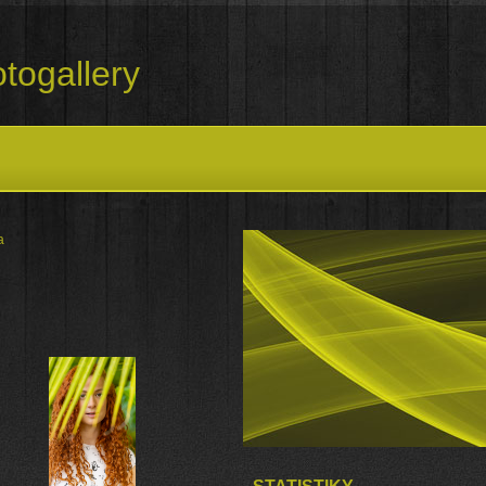
togallery
a